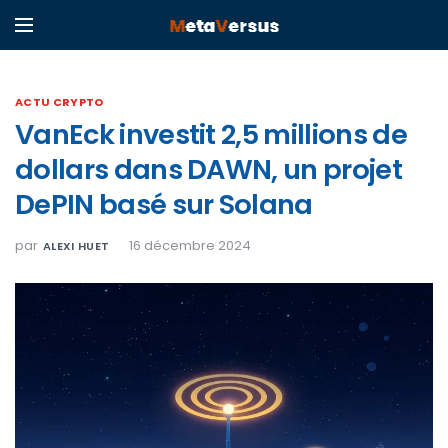
ACTU CRYPTO
VanEck investit 2,5 millions de
dollars dans DAWN, un projet
DePIN basé sur Solana
par
16 décembre 2024
ALEXI HUET