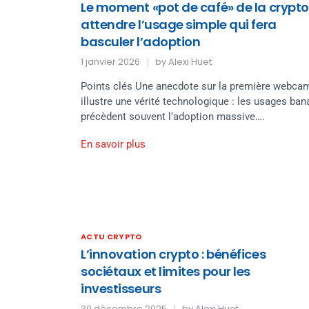
Le moment «pot de café» de la crypto 
attendre l’usage simple qui fera
basculer l’adoption
1 janvier 2026
by
Alexi Huet
Points clés Une anecdote sur la première webca
illustre une vérité technologique : les usages ban
précèdent souvent l’adoption massive….
En savoir plus
ACTU CRYPTO
L’innovation crypto : bénéfices
sociétaux et limites pour les
investisseurs
30 décembre 2025
by
Alexi Huet