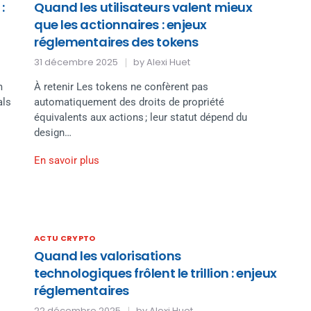
:
Quand les utilisateurs valent mieux
que les actionnaires : enjeux
réglementaires des tokens
31 décembre 2025
by
Alexi Huet
m
À retenir Les tokens ne confèrent pas
als
automatiquement des droits de propriété
équivalents aux actions ; leur statut dépend du
design…
En savoir plus
ACTU CRYPTO
Quand les valorisations
technologiques frôlent le trillion : enjeux
réglementaires
22 décembre 2025
by
Alexi Huet