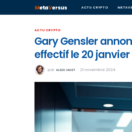
ACTU CRYPTO
METAVE
ACTU CRYPTO
Gary Gensler annonc
effectif le 20 janvier
par
21 novembre 2024
ALEXI HUET