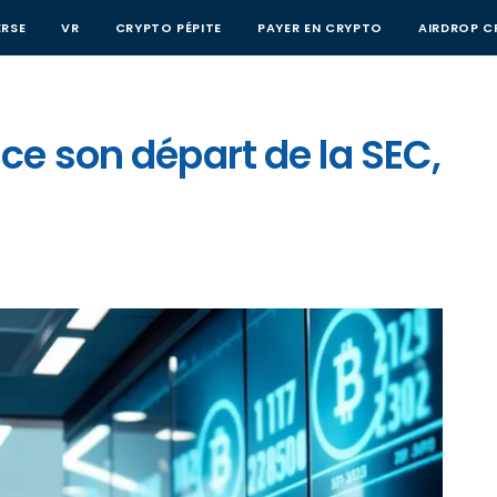
RSE
VR
CRYPTO PÉPITE
PAYER EN CRYPTO
AIRDROP C
e son départ de la SEC,