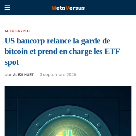
ACTU CRYPTO
US bancorp relance la garde de
bitcoin et prend en charge les ETF
spot
par
3 septembre 2025
ALEXI HUET