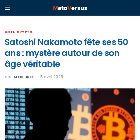
ACTU CRYPTO
Satoshi Nakamoto fête ses 50
ans : mystère autour de son
âge véritable
par
5 avril 2025
ALEXI HUET