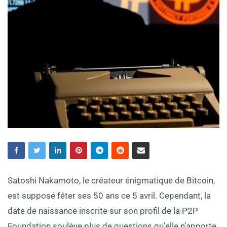
Satoshi Nakamoto, le créateur énigmatique de Bitcoin,
est supposé fêter ses 50 ans ce 5 avril. Cependant, la
date de naissance inscrite sur son profil de la P2P
Foundation soulève plus de questions qu’elle n’apporte