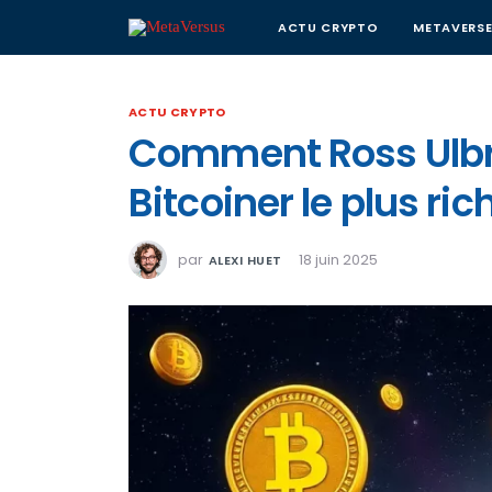
ACTU CRYPTO
METAVERS
ACTU CRYPTO
Comment Ross Ulbric
Bitcoiner le plus r
par
18 juin 2025
ALEXI HUET