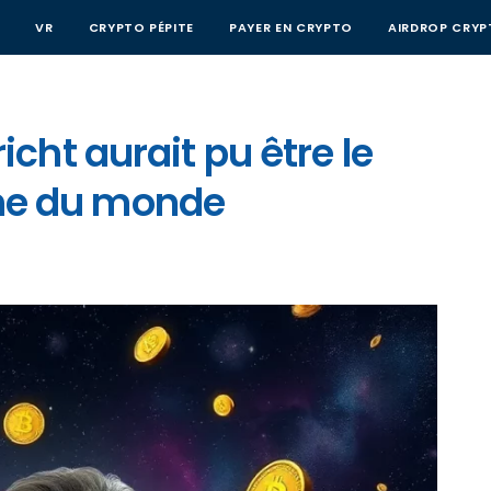
E
VR
CRYPTO PÉPITE
PAYER EN CRYPTO
AIRDROP CRY
ht aurait pu être le
iche du monde