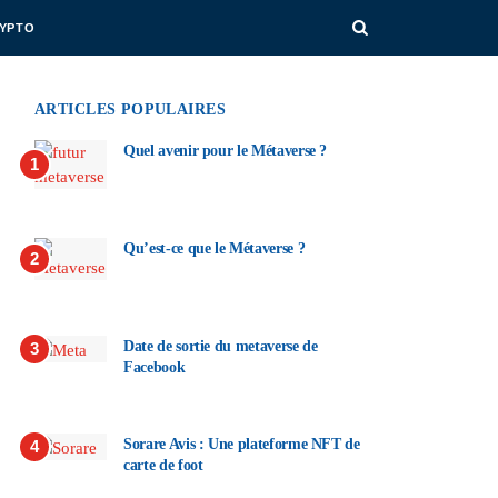
RYPTO
ARTICLES POPULAIRES
Quel avenir pour le Métaverse ?
1
Qu’est-ce que le Métaverse ?
2
Date de sortie du metaverse de
3
Facebook
Sorare Avis : Une plateforme NFT de
4
carte de foot