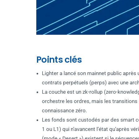
Points clés
Lighter a lancé son mainnet public après u
contrats perpétuels (perps) avec une arch
La couche est un zk-rollup (zero-knowledg
orchestre les ordres, mais les transitions 
connaissance zéro.
Les fonds sont custodés par des smart co
1 ou L1) qui n’avancent l’état qu’après v
(mode « Desert ») existent si le séquence