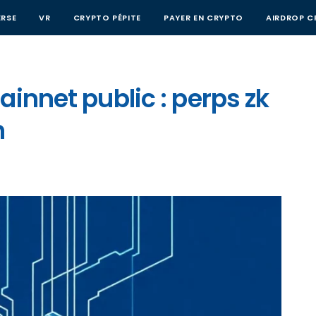
RSE
VR
CRYPTO PÉPITE
PAYER EN CRYPTO
AIRDROP C
ainnet public : perps zk
m