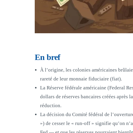
En bref
À l’origine, les colonies américaines brûlaie
rareté de leur monnaie fiduciaire (fiat).
La Réserve fédérale américaine (Federal Rese
dollars de réserves bancaires créées après l
réduction.
La décision du Comité fédéral de l’ouvert
») de cesser le « run‑off » signifie qu’on n
Fed — et que les réserves pourraient bientôt 