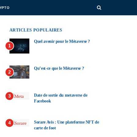
RYPTO
ARTICLES POPULAIRES
Quel avenir pour le Métaverse ?
1
Qu’est-ce que le Métaverse ?
2
Date de sortie du metaverse de
3
Facebook
Sorare Avis : Une plateforme NFT de
4
carte de foot