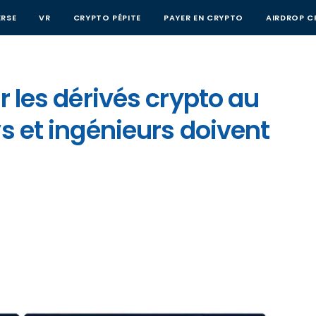
RSE
VR
CRYPTO PÉPITE
PAYER EN CRYPTO
AIRDROP C
r les dérivés crypto au
vs et ingénieurs doivent