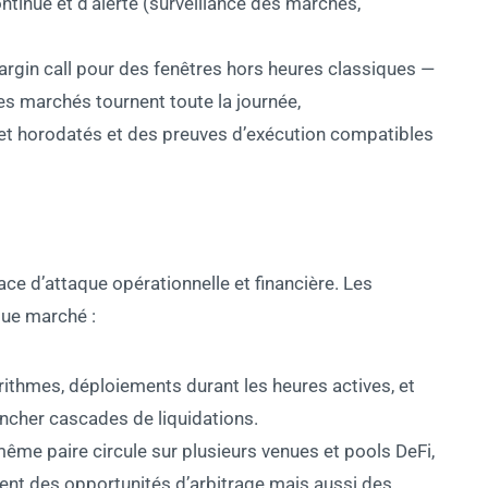
ontinue et d’alerte (surveillance des marchés,
argin call pour des fenêtres hors heures classiques —
les marchés tournent toute la journée,
et horodatés et des preuves d’exécution compatibles
ace d’attaque opérationnelle et financière. Les
que marché :
orithmes, déploiements durant les heures actives, et
ncher cascades de liquidations.
même paire circule sur plusieurs venues et pools DeFi,
réent des opportunités d’arbitrage mais aussi des