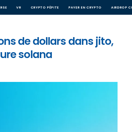
RSE
VR
CRYPTO PÉPITE
PAYER EN CRYPTO
AIRDROP C
ons de dollars dans jito,
cture solana